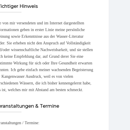
ichtiger Hinweis
e von mir versendeten und im Internet dargestellten
formationen geben in erster Linie meine persönliche
inung sowie Erkenntnisse aus der Wasser-Literatur
der. Sie erheben nicht den Anspruch auf Vollständigkeit
d/oder wissenschaftliche Nachweisbarkeit, und sie stellen
ch keine Empfehlung dar, auf Grund derer Sie eine
stimmte Wirkung für sich oder Ihre Gesundheit erwarten
nnten. Ich gebe einfach meiner wachsenden Begeisterung
r Kangenwasser Ausdruck, weil es von vielen
rschiedenen Wässern, die ich bisher kennengelernt habe,
s ist, welches mir mit Abstand am besten schmeckt.
eranstaltungen & Termine
ranstaltungen / Termine: