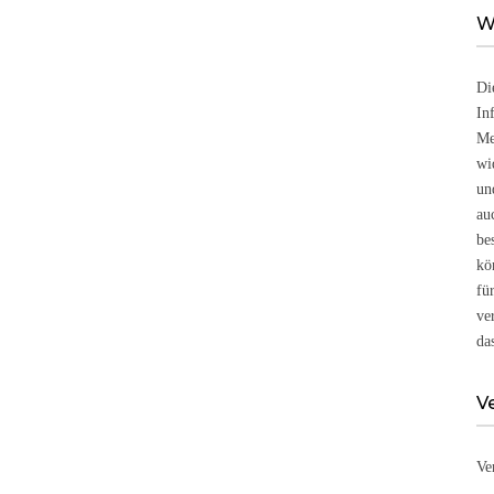
W
Di
In
Me
wi
un
au
be
kö
fü
ve
da
V
Ve