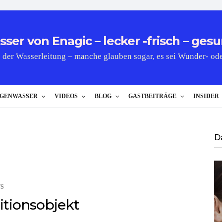
er von Enagic – lecker -frisch – gesu
 der Wasserleitung – manche glauben sogar, es sei Wunder- od
GENWASSER
VIDEOS
BLOG
GASTBEITRÄGE
INSIDER
D
S
itionsobjekt