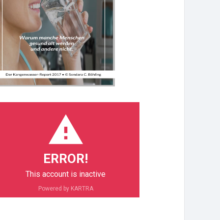
ERROR!
This account is inactive
Powered by KARTRA