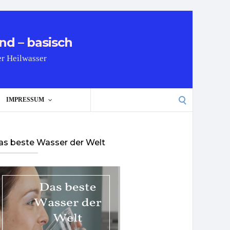
nd – basisch
er Heilwasser
Search
IMPRESSUM
for:
as beste Wasser der Welt