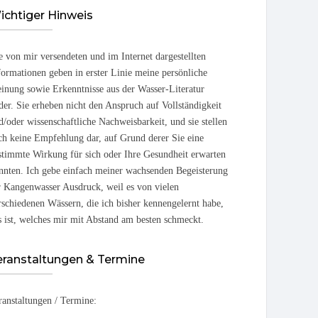
ichtiger Hinweis
e von mir versendeten und im Internet dargestellten
formationen geben in erster Linie meine persönliche
inung sowie Erkenntnisse aus der Wasser-Literatur
der. Sie erheben nicht den Anspruch auf Vollständigkeit
d/oder wissenschaftliche Nachweisbarkeit, und sie stellen
ch keine Empfehlung dar, auf Grund derer Sie eine
stimmte Wirkung für sich oder Ihre Gesundheit erwarten
nnten. Ich gebe einfach meiner wachsenden Begeisterung
r Kangenwasser Ausdruck, weil es von vielen
rschiedenen Wässern, die ich bisher kennengelernt habe,
s ist, welches mir mit Abstand am besten schmeckt.
eranstaltungen & Termine
ranstaltungen / Termine: