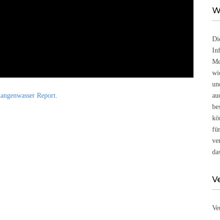
W
Di
In
Me
wi
un
angenwasser Report
.
au
be
kö
fü
ve
da
V
Ve