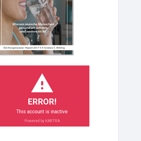
ERROR!
This account is inactive
Powered by KARTRA