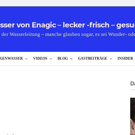
er von Enagic – lecker -frisch – gesu
 der Wasserleitung – manche glauben sogar, es sei Wunder- od
GENWASSER
VIDEOS
BLOG
GASTBEITRÄGE
INSIDER
D