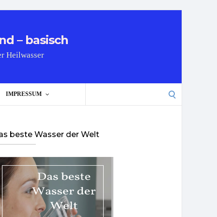
nd – basisch
er Heilwasser
Search
IMPRESSUM
for:
as beste Wasser der Welt