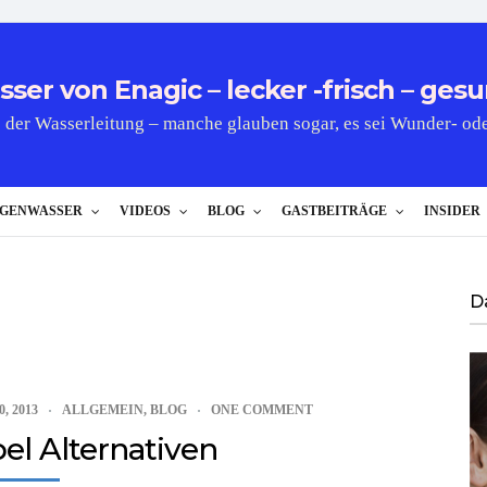
er von Enagic – lecker -frisch – gesu
 der Wasserleitung – manche glauben sogar, es sei Wunder- od
GENWASSER
VIDEOS
BLOG
GASTBEITRÄGE
INSIDER
D
, 2013
ALLGEMEIN
,
BLOG
ONE COMMENT
el Alternativen