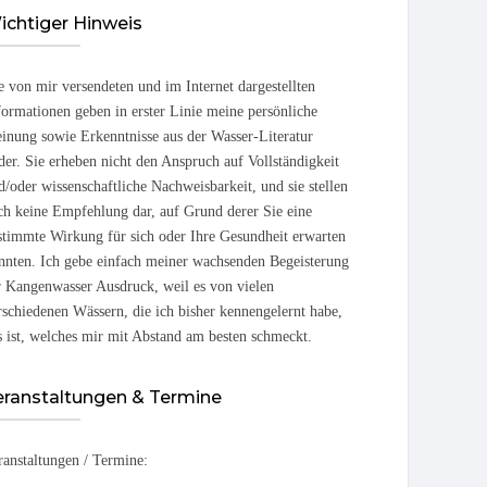
ichtiger Hinweis
e von mir versendeten und im Internet dargestellten
formationen geben in erster Linie meine persönliche
inung sowie Erkenntnisse aus der Wasser-Literatur
der. Sie erheben nicht den Anspruch auf Vollständigkeit
d/oder wissenschaftliche Nachweisbarkeit, und sie stellen
ch keine Empfehlung dar, auf Grund derer Sie eine
stimmte Wirkung für sich oder Ihre Gesundheit erwarten
nnten. Ich gebe einfach meiner wachsenden Begeisterung
r Kangenwasser Ausdruck, weil es von vielen
rschiedenen Wässern, die ich bisher kennengelernt habe,
s ist, welches mir mit Abstand am besten schmeckt.
eranstaltungen & Termine
ranstaltungen / Termine: