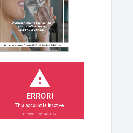
ERROR!
This account is inactive
Powered by KARTRA