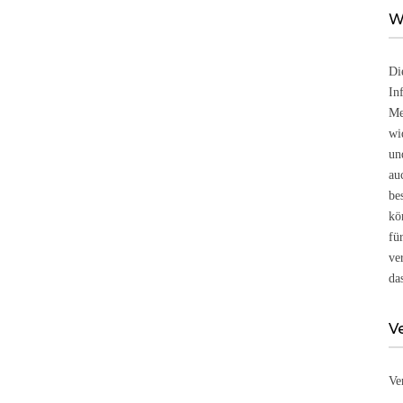
W
Di
In
Me
wi
un
au
be
kö
fü
ve
da
V
Ve