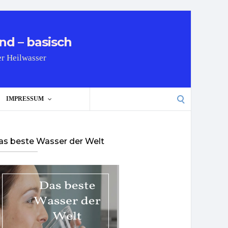
nd – basisch
er Heilwasser
Search
IMPRESSUM
for:
as beste Wasser der Welt