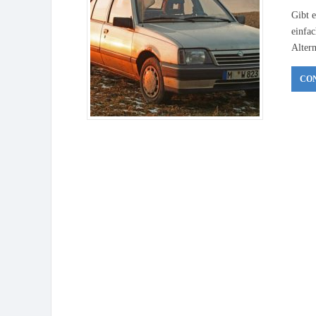
Gibt 
einfa
Altern
CO