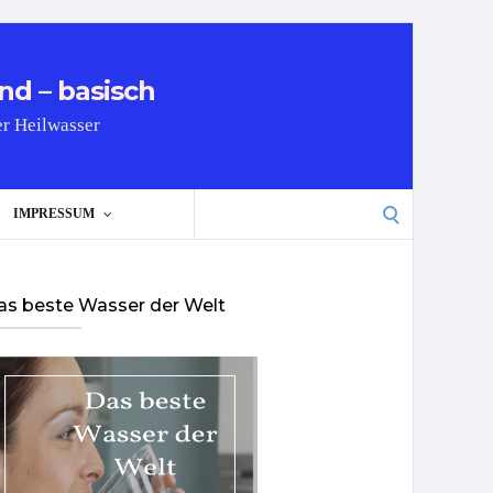
nd – basisch
er Heilwasser
Search
IMPRESSUM
for:
as beste Wasser der Welt