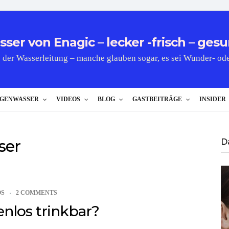
er von Enagic – lecker -frisch – gesu
 der Wasserleitung – manche glauben sogar, es sei Wunder- od
GENWASSER
VIDEOS
BLOG
GASTBEITRÄGE
INSIDER
ser
D
OS
2 COMMENTS
nlos trinkbar?