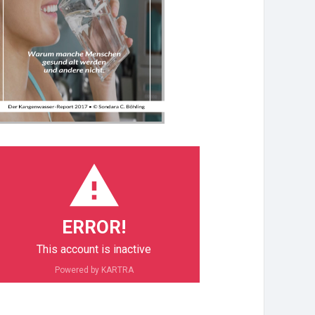
ERROR!
This account is inactive
Powered by KARTRA