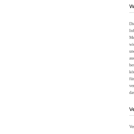
W
Di
In
Me
wi
un
au
be
kö
fü
ve
da
V
Ve