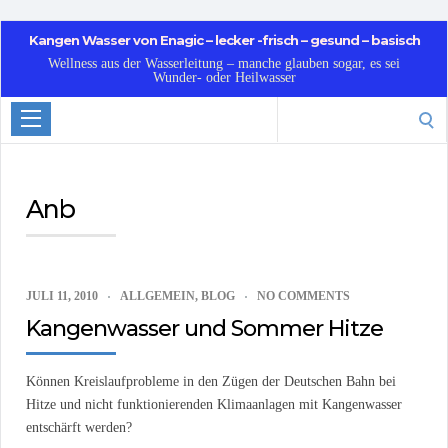
Kangen Wasser von Enagic – lecker -frisch – gesund – basisch
Wellness aus der Wasserleitung – manche glauben sogar, es sei
Wunder- oder Heilwasser
Search
for:
Anb
JULI 11, 2010
ALLGEMEIN
,
BLOG
NO COMMENTS
Kangenwasser und Sommer Hitze
Können Kreislaufprobleme in den Zügen der Deutschen Bahn bei
Hitze und nicht funktionierenden Klimaanlagen mit Kangenwasser
entschärft werden?